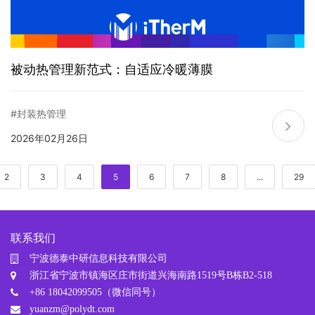
被动热管理新范式：自适应冷暖薄膜
#封装热管理
2026年02月26日
2
3
4
5
6
7
8
...
29
联系我们
宁波德泰中研信息科技有限公司
浙江省宁波市镇海区庄市街道兴海南路1519号B栋B2-518
+86 18042099505（微信同号）
yuanzm@polydt.com