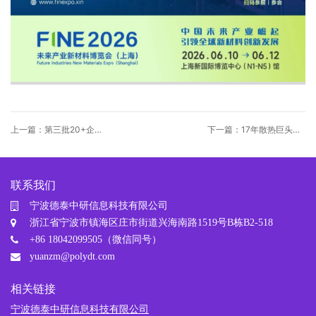
上一篇：第三批20+企业
下一篇：17年散热巨头出
报告剧透！FINE2026 热
手！Phononic凭固态制冷
管理液冷产业大会，聚焦
技术，拟15亿美元寻收购
机器人、数据中心、电
池、芯片......
联系我们
宁波德泰中研信息科技有限公司
浙江省宁波市镇海区庄市街道兴海南路1519号B栋B2-518
+86 18042099505（微信同号）
yuanzm@polydt.com
相关链接
宁波德泰中研信息科技有限公司