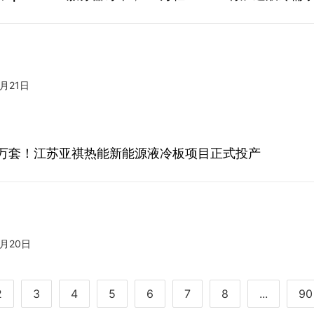
7月21日
0万套！江苏亚祺热能新能源液冷板项目正式投产
7月20日
2
3
4
5
6
7
8
...
90