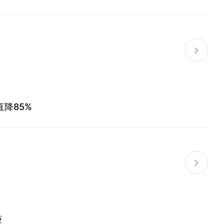
直降85%
柜