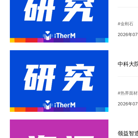
#金刚石
2026年0
中科大
#热界面材
2026年0
领益智造