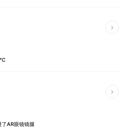
5℃
进了AR眼镜镜腿