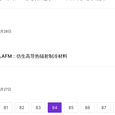
5月28日
队AFM：仿生高导热辐射制冷材料
5月27日
81
82
83
84
85
86
87