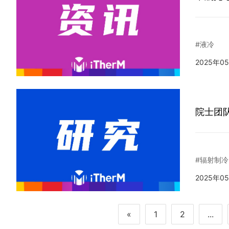
#液冷
2025年0
院士团
#辐射制冷
2025年0
«
1
2
...