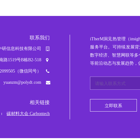
联系我们
iTherM
洞见热管理
（ins
服务平台。可持续发展背景
中研信息科技有限公司
数字经济、智慧网联等多
519号B栋B2-518
等前沿动态与发展趋势，
042099505（微信同号）
yuanzm@polydt.com
相关链接
立即联系
碳材料大会 Carbontech