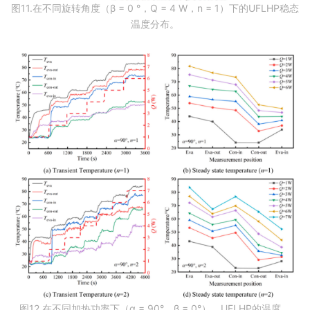
图11.在不同旋转角度（β = 0 °，Q = 4 W，n = 1）下的UFLHP稳态
温度分布。
图12.在不同加热功率下（α = 90°，β = 0°），UFLHP的温度。