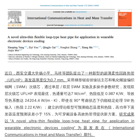
近日，西安交通大学杨小平、马祥等团队提出了一种新型的超薄柔性回路热管
（UFLHP）蒸发器厚度仅为0.7 mm。
采用梯形锯齿状镍毡主芯和氧化螺旋编织
铜网（SWM）次级芯，通过单层 / 双层 SWM 实验及多操作参数研究，发现双
层次级芯 UFLHP 表现最优，热通量可达7 W/cm²、热阻低至 0.987 K/W、等效
导热系数达 24204.4 W/(m・K)，即使在 90° 弯曲状态下仍能稳定处理 5W 热
输入（热阻 2.22 K/W）；建立的理论模型可预测稳态温度和热阻，高功率下蒸
发器温度预测误差小于 15%，为可穿戴设备高效热管理提供新方案。
研究成果
以“A novel ultra-thin flexible loop-type heat pipe for application in
wearable electronic devices cooling”为题发表在《International
Communications in Heat and Mass Transfer》期刊。