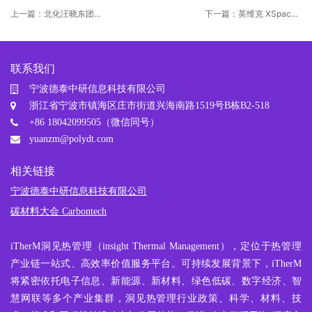
上一篇：北化汪晓东团队
下一篇：英维克 XSpace
AFM：新型“三明治”相变
液冷算力舱通过泰尔实验
复合材料实现热辐射与发
室检测，获权威认证
射率的动态调控
联系我们
宁波德泰中研信息科技有限公司
浙江省宁波市镇海区庄市街道兴海南路1519号B栋B2-518
+86 18042099505（微信同号）
yuanzm@polydt.com
相关链接
宁波德泰中研信息科技有限公司
碳材料大会 Carbontech
iTherM
洞见热管理
（insight Thermal Management），定位于热管理
产业链一站式、高效率价值服务平台。可持续发展背景下，iTherM
将紧密依托电子信息、新能源、新材料、绿色低碳、数字经济、智
慧网联等多个产业集群，洞见热管理行业政策、科学、材料、技