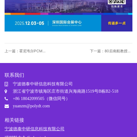
上一篇：霍尼韦尔PCM：
下一篇：80后南航教授突
以“相变”之力破解新能源
破芯片散热卡脖子问题，
与AI散热困局
再获中车投资
联系我们
宁波德泰中研信息科技有限公司
浙江省宁波市镇海区庄市街道兴海南路1519号B栋B2-518
+86 18042099505（微信同号）
yuanzm@polydt.com
相关链接
宁波德泰中研信息科技有限公司