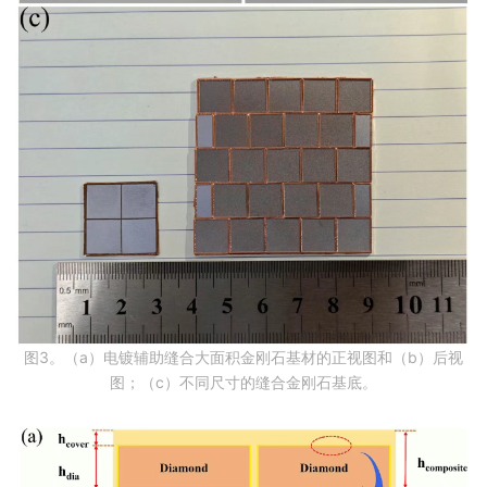
图3。（a）电镀辅助缝合大面积金刚石基材的正视图和（b）后视
图；（c）不同尺寸的缝合金刚石基底。