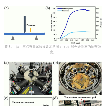
图8。（a）三点弯曲试验设备示意图；（b）缝合金刚石的抗弯强
度。