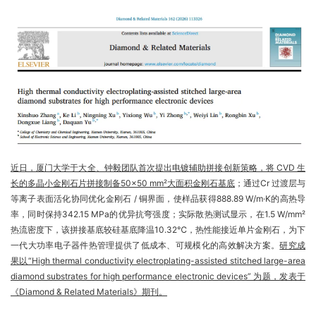
近日，厦门大学于大全、钟毅团队首次提出电镀辅助拼接创新策略，将 CVD 生
长的多晶小金刚石片拼接制备50×50 mm²大面积金刚石基底
；通过Cr 过渡层与
等离子表面活化协同优化金刚石 / 铜界面，使样品获得888.89 W/m·K的高热导
率，同时保持342.15 MPa的优异抗弯强度；实际散热测试显示，在1.5 W/mm²
热流密度下，该拼接基底较硅基底降温10.32℃，热性能接近单片金刚石，为下
一代大功率电子器件热管理提供了低成本、可规模化的高效解决方案。
研究成
果以“High thermal conductivity electroplating-assisted stitched large-area
diamond substrates for high performance electronic devices” 为题，发表于
《Diamond & Related Materials》期刊。