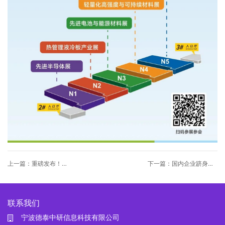
上一篇：重磅发布！
下一篇：国内企业跻身算
5000+终端和买家第①
力头部供应商，领跑液冷
批名单！聚焦数据中心/新
盖板激光加工
能源/功率器件热管理，就
在FINE2026
联系我们
宁波德泰中研信息科技有限公司