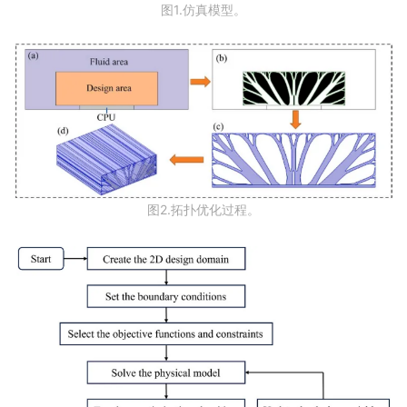
图1.仿真模型。
图2.拓扑优化过程。