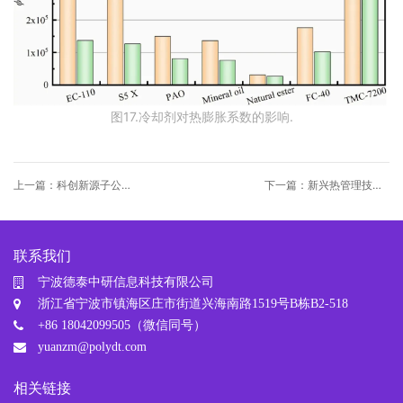
图17.冷却剂对热膨胀系数的影响.
上一篇：科创新源子公司
下一篇：新兴热管理技术
液冷板业务突破，部分项
企业获美的集团 A 轮投资
目量产
联系我们
宁波德泰中研信息科技有限公司
浙江省宁波市镇海区庄市街道兴海南路1519号B栋B2-518
+86 18042099505（微信同号）
yuanzm@polydt.com
相关链接