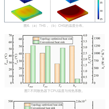
图6.（a）THS，（b）CHS的温度分布。
图7.不同散热器下CPU温度与传热系数。