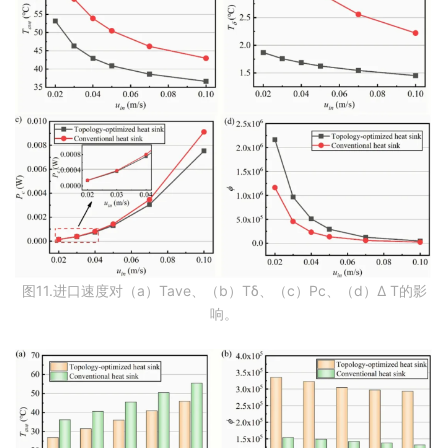
图11.进口速度对（a）Tave、（b）Tδ、（c）Pc、（d）Δ T的影
响。