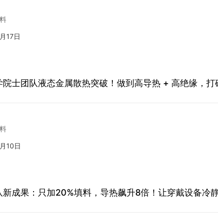
料
7月17日
学院士团队液态金属散热突破！做到高导热 + 高绝缘，
料
7月10日
队新成果：只加20%填料，导热飙升8倍！让穿戴设备冷