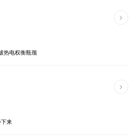
打破热电权衡瓶颈
静下来