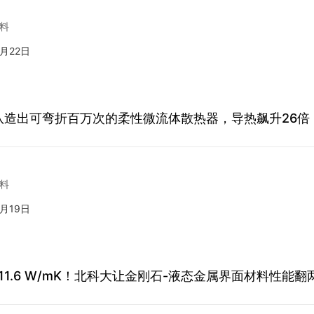
料
7月22日
队造出可弯折百万次的柔性微流体散热器，导热飙升26倍
料
7月19日
11.6 W/mK！北科大让金刚石-液态金属界面材料性能翻