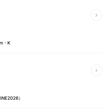
m・K
E2026）