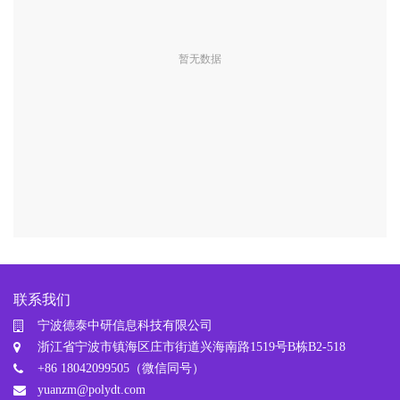
暂无数据
联系我们
宁波德泰中研信息科技有限公司
浙江省宁波市镇海区庄市街道兴海南路1519号B栋B2-518
+86 18042099505（微信同号）
yuanzm@polydt.com