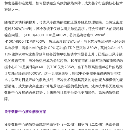
和发热量都在激增。如何提供稳定高效的散热保障，成为整个行业的核心技术
难题之一。
随着芯片功耗的提升，传统风冷散热的效能正逐步触及物理极限。当热流密度
超过300W/cm²时，风冷系统不仅难以满足散热需求，还会带来巨大的能耗和
噪音问题。（A100/A800 TDP是400W，芯片热流密度50W/cm²；
H100/H800 TDP是700W，热流密度87.5W/cm²）当下芯片热流密度已经远超
风冷极限。当前Intel 的多款 CPU 芯片的 TDP 已突破 350W，英特尔Gaudi3
TDP达到900W这也导致单服务器和单机柜功率均显著上升，已经超出风冷散
热的覆盖范围，液冷散热已成为必然趋势。10年前市面上能买到的最顶级的数
据中心GPU是英伟达K40，其TDP仅为235W。当下单颗高性能AI芯片的热设
计功耗已经达到1000W。这一切现象表明，数据中心亟需更先进的热管理技
术，以应对日益严峻的散热挑战。液冷技术凭借其高效的导热能力和极低的能
源消耗，成为解决高密度计算场景散热问题的理想方案。液冷技术将无疑成为
数据中心发展的必然趋势，为未来的计算平台提供更加绿色、高效的散热保
障。
关于数据中心液冷解决方案
液冷数据中心的散热系统架构由室外（一次侧）和室内（二次侧）两部分组