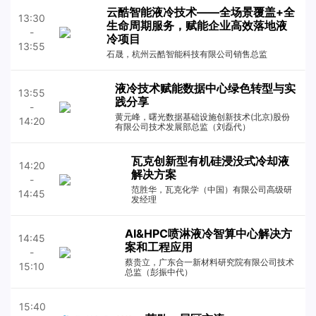
云酷智能液冷技术——全场景覆盖+全
13:30
生命周期服务，赋能企业高效落地液
-
冷项目
13:55
石晟，杭州云酷智能科技有限公司销售总监
液冷技术赋能数据中心绿色转型与实
13:55
践分享
-
黄元峰，曙光数据基础设施创新技术(北京)股份
14:20
有限公司技术发展部总监（刘磊代）
瓦克创新型有机硅浸没式冷却液
14:20
解决方案
-
范胜华，瓦克化学（中国）有限公司高级研
14:45
发经理
AI&HPC喷淋液冷智算中心解决方
14:45
案和工程应用
-
蔡贵立，广东合一新材料研究院有限公司技术
15:10
总监（彭振中代）
15:40