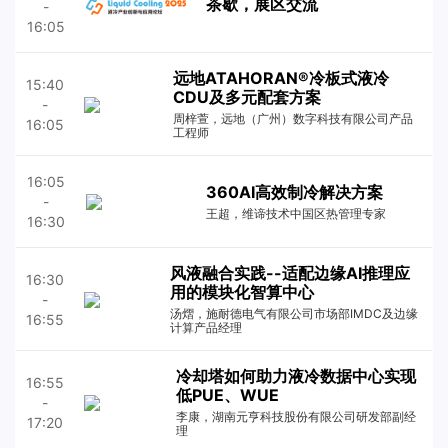
茶歇，展区交流
-
16:05
远地ATAHORAN®️冷板式液冷
15:40
CDU及多元配套方案
-
周梓萱，远地（广州）数字科技有限公司产品
16:05
工程师
16:05
360AI高效制冷解决方案
-
王超，维谛技术中国区热管理专家
16:30
风液融合实践--适配边缘AI推理应
16:30
用的模块化智算中心
-
汤熠，施耐德电气有限公司市场部IMDC及边缘
16:55
计算产品经理
冷却塔如何助力液冷数据中心实现
16:55
低PUE、WUE
-
李康，湖南元亨科技股份有限公司研发部副经
17:20
理