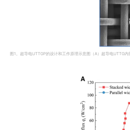
图1。超导电UTTGP的设计和工作原理示意图（A）超导电UTT