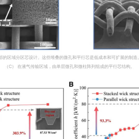
G内部的区域分区芯设计。这些堆叠的微孔和平行芯是低成本和可扩展的制
（C） 在液气传输区域，由单层微孔和微柱阵列组成的平行芯结构。