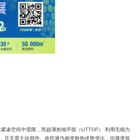
凑空间中受限，而超薄热地平面（UTTGP） 利用毛细力
/m·K），且无需主动部件。依托液汽相变散热优势突出，但厚度低