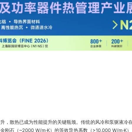
攀升，散热已成为性能提升的关键瓶颈。传统的风冷和泵驱液冷在紧
金刚石（~2000 W/m·K）的等效导热系数（>10,000 W