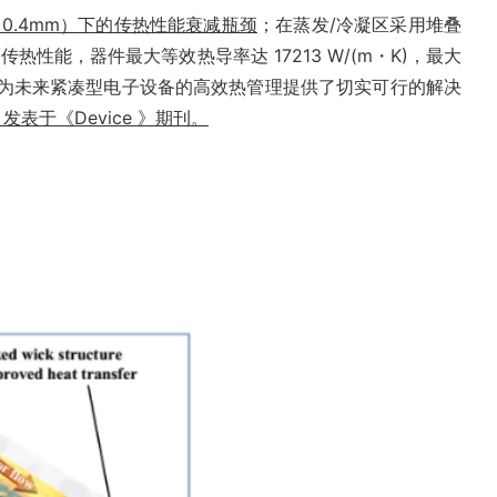
0.4mm）下的传热性能衰减瓶颈
；在蒸发/冷凝区采用堆叠
性能，器件最大等效热导率达 17213 W/(m・K)，最大
定性，为未来紧凑型电子设备的高效热管理提供了切实可行的解决
s” 为题，发表于《Device 》期刊。