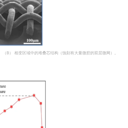
造。（B） 相变区域中的堆叠芯结构（蚀刻有大量微腔的双层微网）。