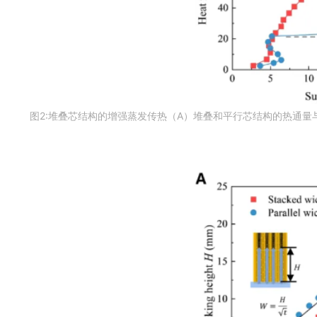
图2:堆叠芯结构的增强蒸发传热（A）堆叠和平行芯结构的热通量与