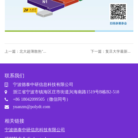
上一篇：北大超薄散热“神
下一篇：复旦大学最新综
器”：0.25mm极薄散热板
述：用多晶金刚石解决三
导热比铜高 43 倍
代半导体散热难题
联系我们
宁波德泰中研信息科技有限公司
浙江省宁波市镇海区庄市街道兴海南路1519号B栋B2-518
+86 18042099505（微信同号）
yuanzm@polydt.com
相关链接
宁波德泰中研信息科技有限公司